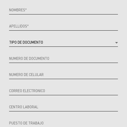
Referrer
URL
Source
URL
Referrer
Product
Producto