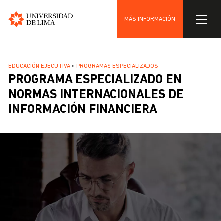
MÁS INFORMACIÓN
Universidad
Pasar
de
al
Lima
SOBRESCRIBIR
EDUCACIÓN EJECUTIVA
PROGRAMAS ESPECIALIZADOS
contenido
PROGRAMA ESPECIALIZADO EN
ENLACES
principal
DE
NORMAS INTERNACIONALES DE
AYUDA
INFORMACIÓN FINANCIERA
A
LA
NAVEGACIÓN