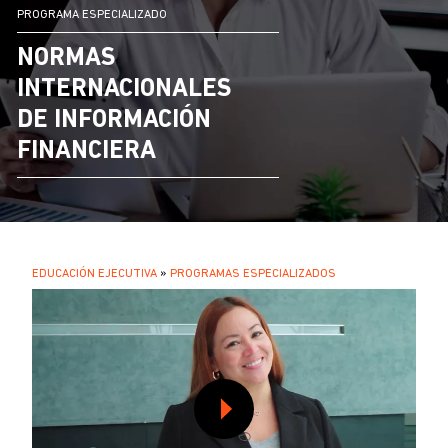
PROGRAMA ESPECIALIZADO
NORMAS
INTERNACIONALES
DE INFORMACIÓN
FINANCIERA
SOBRESCRIBIR
EDUCACIÓN EJECUTIVA
PROGRAMAS ESPECIALIZADOS
.
ENLACES
DE
AYUDA
A
LA
NAVEGACIÓN