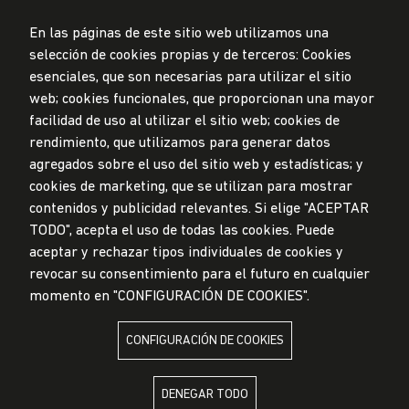
En las páginas de este sitio web utilizamos una
selección de cookies propias y de terceros: Cookies
esenciales, que son necesarias para utilizar el sitio
web; cookies funcionales, que proporcionan una mayor
Privacidad de datos personales
facilidad de uso al utilizar el sitio web; cookies de
Mesa de partes
rendimiento, que utilizamos para generar datos
© Universidad de Lima, 2024
agregados sobre el uso del sitio web y estadísticas; y
Todos los derechos reservados
cookies de marketing, que se utilizan para mostrar
Diseñado por
Partners
contenidos y publicidad relevantes. Si elige "ACEPTAR
TODO", acepta el uso de todas las cookies. Puede
LA UNIVERSIDAD DE LIMA ES MIEMBRO DE
aceptar y rechazar tipos individuales de cookies y
revocar su consentimiento para el futuro en cualquier
momento en "CONFIGURACIÓN DE COOKIES".
CONFIGURACIÓN DE COOKIES
LA UNIVERSIDAD DE LIMA ESTÁ AFILIADA A
DENEGAR TODO