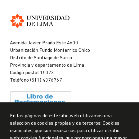
Universidad
de
Avenida Javier Prado Este 4600
Lima
Urbanización Fundo Monterrico Chico
Distrito de Santiago de Surco
Provincia y departamento de Lima
Código postal 15023
Teléfono (511) 4376767
En las páginas de este sitio web utilizamos una
selección de cookies propias y de terceros: Cookies
Privacidad de datos personales
esenciales, que son necesarias para utilizar el sitio
Mesa de partes
web; cookies funcionales, que proporcionan una mayor