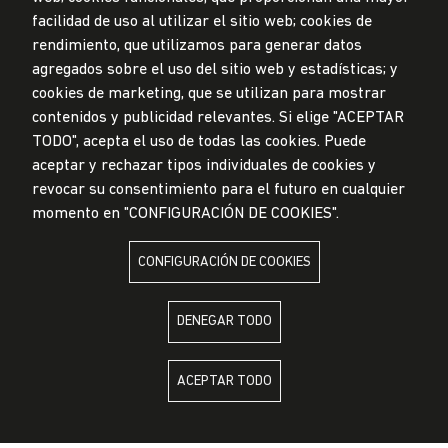
facilidad de uso al utilizar el sitio web; cookies de
© Universidad de Lima, 2024
rendimiento, que utilizamos para generar datos
Todos los derechos reservados
agregados sobre el uso del sitio web y estadísticas; y
Diseñado por
Partners
cookies de marketing, que se utilizan para mostrar
contenidos y publicidad relevantes. Si elige "ACEPTAR
TODO", acepta el uso de todas las cookies. Puede
LA UNIVERSIDAD DE LIMA ES MIEMBRO DE
aceptar y rechazar tipos individuales de cookies y
revocar su consentimiento para el futuro en cualquier
momento en "CONFIGURACIÓN DE COOKIES".
CONFIGURACIÓN DE COOKIES
LA UNIVERSIDAD DE LIMA ESTÁ AFILIADA A
DENEGAR TODO
ACEPTAR TODO