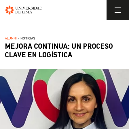
Universidad
de
Pasar
Lima
al
SOBRESCRIBIR
ALUMNI
NOTICIAS
contenido
MEJORA CONTINUA: UN PROCESO
ENLACES
principal
DE
CLAVE EN LOGÍSTICA
AYUDA
A
LA
NAVEGACIÓN