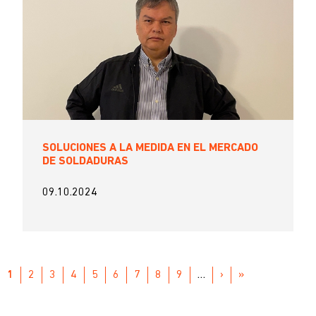
SOLUCIONES A LA MEDIDA EN EL MERCADO
DE SOLDADURAS
09.10.2024
Paginación
PÁGINA
1
PAGE
2
PAGE
3
PAGE
4
PAGE
5
PAGE
6
PAGE
7
PAGE
8
PAGE
9
…
SIGUIENTE
›
ÚLTIMA
»
ACTUAL
PÁGINA
PÁGINA