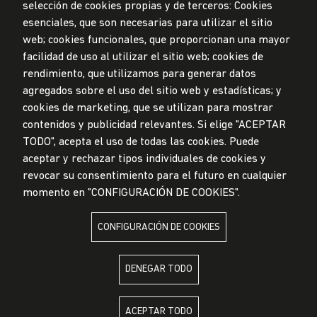
selección de cookies propias y de terceros: Cookies
esenciales, que son necesarias para utilizar el sitio
web; cookies funcionales, que proporcionan una mayor
Privacidad de datos personales
facilidad de uso al utilizar el sitio web; cookies de
Mesa de partes
rendimiento, que utilizamos para generar datos
© Universidad de Lima, 2024
agregados sobre el uso del sitio web y estadísticas; y
Todos los derechos reservados
cookies de marketing, que se utilizan para mostrar
Diseñado por
Partners
contenidos y publicidad relevantes. Si elige "ACEPTAR
TODO", acepta el uso de todas las cookies. Puede
LA UNIVERSIDAD DE LIMA ES MIEMBRO DE
aceptar y rechazar tipos individuales de cookies y
revocar su consentimiento para el futuro en cualquier
momento en "CONFIGURACIÓN DE COOKIES".
CONFIGURACIÓN DE COOKIES
LA UNIVERSIDAD DE LIMA ESTÁ AFILIADA A
DENEGAR TODO
ACEPTAR TODO