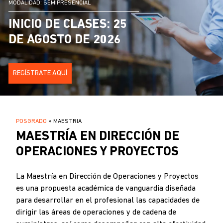
MODALIDAD: SEMIPRESENCIAL
INICIO DE CLASES: 25
DE AGOSTO DE 2026
REGÍSTRATE AQUÍ
SOBRESCRIBIR
POSGRADO
MAESTRIA
.
MAESTRÍA EN DIRECCIÓN DE
ENLACES
DE
OPERACIONES Y PROYECTOS
AYUDA
A
La Maestría en Dirección de Operaciones y Proyectos
LA
es una propuesta académica de vanguardia diseñada
NAVEGACIÓN
para desarrollar en el profesional las capacidades de
dirigir las áreas de operaciones y de cadena de