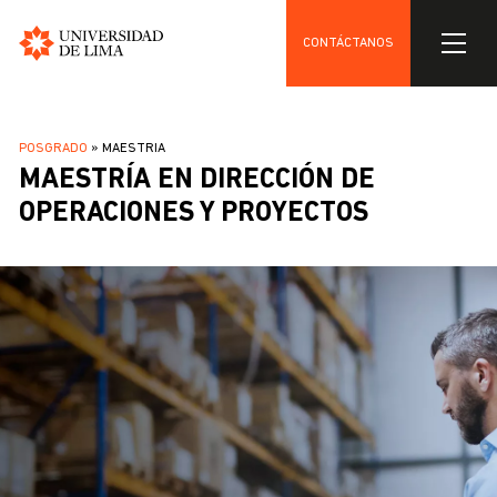
CONTÁCTANOS
Universidad
Pasar
de
al
Lima
SOBRESCRIBIR
POSGRADO
MAESTRIA
contenido
MAESTRÍA EN DIRECCIÓN DE
ENLACES
principal
DE
OPERACIONES Y PROYECTOS
AYUDA
A
LA
NAVEGACIÓN