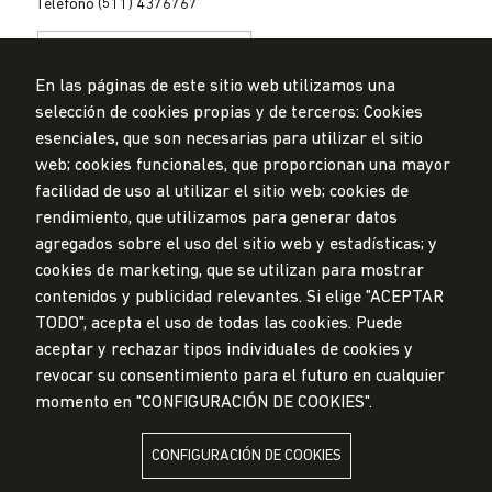
Teléfono (511) 4376767
En las páginas de este sitio web utilizamos una
selección de cookies propias y de terceros: Cookies
esenciales, que son necesarias para utilizar el sitio
web; cookies funcionales, que proporcionan una mayor
Privacidad de datos personales
Mesa de partes
facilidad de uso al utilizar el sitio web; cookies de
rendimiento, que utilizamos para generar datos
© Universidad de Lima, 2024
agregados sobre el uso del sitio web y estadísticas; y
Todos los derechos reservados
Diseñado por
Partners
cookies de marketing, que se utilizan para mostrar
contenidos y publicidad relevantes. Si elige "ACEPTAR
TODO", acepta el uso de todas las cookies. Puede
LA UNIVERSIDAD DE LIMA ES MIEMBRO DE
aceptar y rechazar tipos individuales de cookies y
revocar su consentimiento para el futuro en cualquier
momento en "CONFIGURACIÓN DE COOKIES".
CONFIGURACIÓN DE COOKIES
LA UNIVERSIDAD DE LIMA ESTÁ AFILIADA A