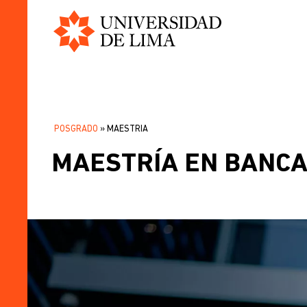
Universidad
Pasar
de
al
Lima
contenido
principal
POSGRADO
MAESTRIA
SOBRESCRIBIR
MAESTRÍA EN BANCA
ENLACES
DE
AYUDA
A
LA
NAVEGACIÓN