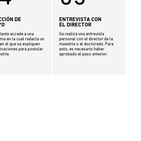
CCIÓN DE
ENTREVISTA CON
YO
EL DIRECTOR
ulante accede a una
Se realiza una entrevista
ma en la cual redacta un
personal con el director de la
en el que se expliquen
maestría o el doctorado. Para
ivaciones para postular
esto, es necesario haber
stría.
aprobado el paso anterior.