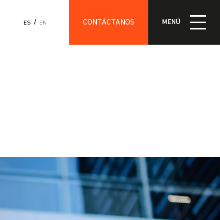
CONTÁCTANOS
Ú
MENÚ
ES
EN
SIÓN