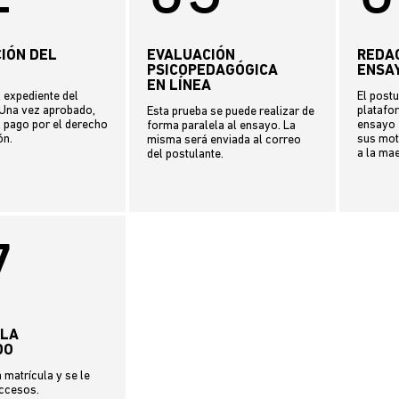
IÓN DEL
EVALUACIÓN
REDA
PSICOPEDAGÓGICA
ENSA
EN LÍNEA
 expediente del
El post
 Una vez aprobado,
platafor
Esta prueba se puede realizar de
l pago por el derecho
ensayo 
forma paralela al ensayo. La
ón.
sus mot
misma será enviada al correo
a la mae
del postulante.
7
ULA
DO
a matrícula y se le
accesos.