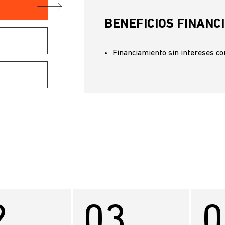
BENEFICIOS FINANC
Financiamiento sin intereses co
2
03
0