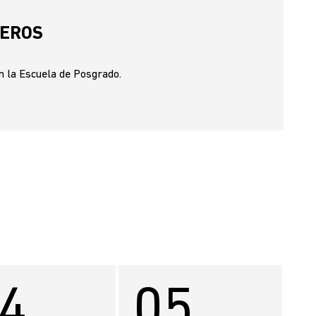
IEROS
n la Escuela de Posgrado.
4
05