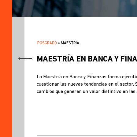
POSGRADO
MAESTRIA
SOBRESCRIBIR
.
ENLACES
MAESTRÍA EN BANCA Y FIN
TÍTULO
DE
MAESTRÍA
La Maestría en Banca y Finanzas forma ejecutiv
EN
AYUDA
cuestionar las nuevas tendencias en el sector. 
BANCA
Y
cambios que generen un valor distintivo en las 
A
FINANZAS
LA
VIDEO
NAVEGACIÓN
BENEFICIOS
PROCESO