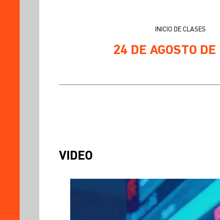
PLAN
DE
ESTUDIOS
INICIO DE CLASES
PERFIL
24 DE AGOSTO DE
DEL
POSTULANTE
PERFIL
DEL
EGRESADO
EXPERIENCIA
INTERNACIONAL
PLANA
DOCENTE
VIDEO
CONSEJO
CONSULTIVO