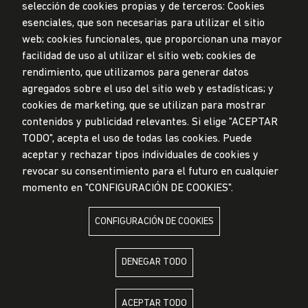
selección de cookies propias y de terceros: Cookies
esenciales, que son necesarias para utilizar el sitio
web; cookies funcionales, que proporcionan una mayor
Privacidad de datos personales
facilidad de uso al utilizar el sitio web; cookies de
Mesa de partes
rendimiento, que utilizamos para generar datos
© Universidad de Lima, 2024
agregados sobre el uso del sitio web y estadísticas; y
Todos los derechos reservados
cookies de marketing, que se utilizan para mostrar
Diseñado por
Partners
contenidos y publicidad relevantes. Si elige "ACEPTAR
TODO", acepta el uso de todas las cookies. Puede
LA UNIVERSIDAD DE LIMA ES MIEMBRO DE
aceptar y rechazar tipos individuales de cookies y
revocar su consentimiento para el futuro en cualquier
momento en "CONFIGURACIÓN DE COOKIES".
CONFIGURACIÓN DE COOKIES
LA UNIVERSIDAD DE LIMA ESTÁ AFILIADA A
DENEGAR TODO
ACEPTAR TODO