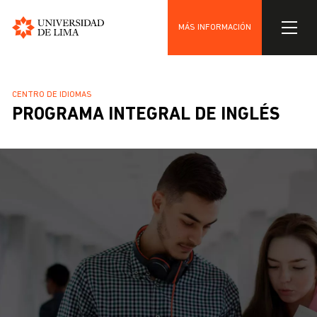
MÁS INFORMACIÓN
Universidad
Pasar
de
al
Lima
SOBRESCRIBIR
CENTRO DE IDIOMAS
contenido
PROGRAMA INTEGRAL DE INGLÉS
ENLACES
principal
DE
AYUDA
A
LA
NAVEGACIÓN