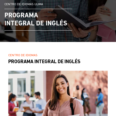
CENTRO DE IDIOMAS ULIMA
PROGRAMA
INTEGRAL DE INGLÉS
SOBRESCRIBIR
CENTRO DE IDIOMAS
.
PROGRAMA INTEGRAL DE INGLÉS
ENLACES
DE
AYUDA
A
LA
NAVEGACIÓN