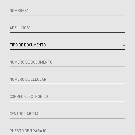
Referrer
URL
Source
URL
Referrer
Product
Producto