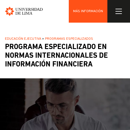
MÁS INFORMACIÓN
Universidad
Pasar
de
al
Lima
SOBRESCRIBIR
EDUCACIÓN EJECUTIVA
PROGRAMAS ESPECIALIZADOS
contenido
PROGRAMA ESPECIALIZADO EN
ENLACES
principal
DE
NORMAS INTERNACIONALES DE
AYUDA
INFORMACIÓN FINANCIERA
A
LA
NAVEGACIÓN