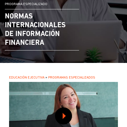
PROGRAMA ESPECIALIZADO
NORMAS
INTERNACIONALES
DE INFORMACIÓN
FINANCIERA
SOBRESCRIBIR
EDUCACIÓN EJECUTIVA
PROGRAMAS ESPECIALIZADOS
.
ENLACES
DE
AYUDA
A
LA
NAVEGACIÓN