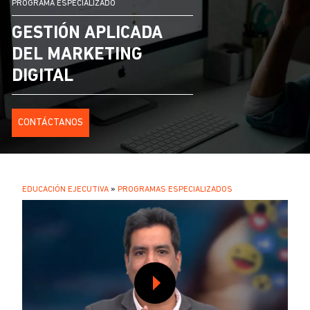
PROGRAMA ESPECIALIZADO
GESTIÓN APLICADA
DEL MARKETING
DIGITAL
CONTÁCTANOS
SOBRESCRIBIR
EDUCACIÓN EJECUTIVA
PROGRAMAS ESPECIALIZADOS
.
ENLACES
DE
AYUDA
A
LA
NAVEGACIÓN