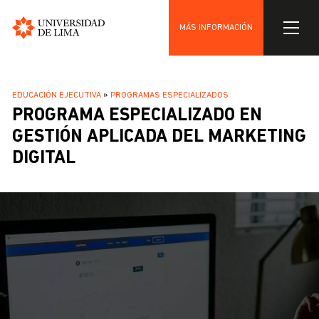
MÁS INFORMACIÓN
Universidad
Pasar
de
al
Lima
SOBRESCRIBIR
EDUCACIÓN EJECUTIVA
PROGRAMAS ESPECIALIZADOS
contenido
PROGRAMA ESPECIALIZADO EN
ENLACES
principal
DE
GESTIÓN APLICADA DEL MARKETING
AYUDA
DIGITAL
A
LA
NAVEGACIÓN