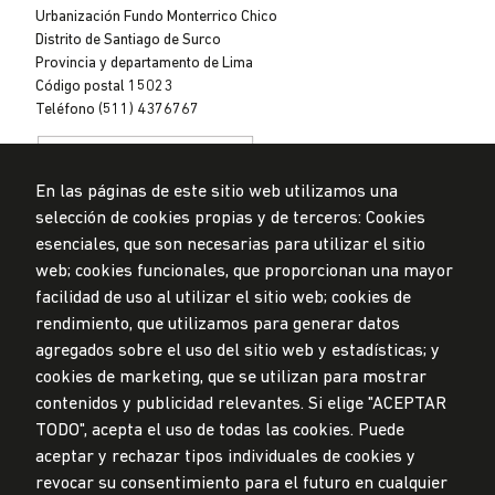
Lima
Urbanización Fundo Monterrico Chico
Distrito de Santiago de Surco
Provincia y departamento de Lima
Código postal 15023
Teléfono (511) 4376767
En las páginas de este sitio web utilizamos una
selección de cookies propias y de terceros: Cookies
esenciales, que son necesarias para utilizar el sitio
web; cookies funcionales, que proporcionan una mayor
Privacidad de datos personales
Mesa de partes
facilidad de uso al utilizar el sitio web; cookies de
rendimiento, que utilizamos para generar datos
© Universidad de Lima, 2024
agregados sobre el uso del sitio web y estadísticas; y
Todos los derechos reservados
Diseñado por
Partners
cookies de marketing, que se utilizan para mostrar
contenidos y publicidad relevantes. Si elige "ACEPTAR
TODO", acepta el uso de todas las cookies. Puede
LA UNIVERSIDAD DE LIMA ES MIEMBRO DE
aceptar y rechazar tipos individuales de cookies y
revocar su consentimiento para el futuro en cualquier