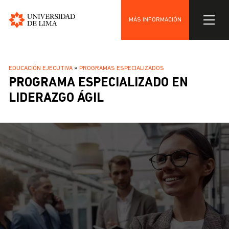
MÁS INFORMACIÓN
Universidad
Pasar
de
al
Lima
SOBRESCRIBIR
EDUCACIÓN EJECUTIVA
PROGRAMAS ESPECIALIZADOS
contenido
PROGRAMA ESPECIALIZADO EN
ENLACES
principal
DE
LIDERAZGO ÁGIL
AYUDA
A
LA
NAVEGACIÓN