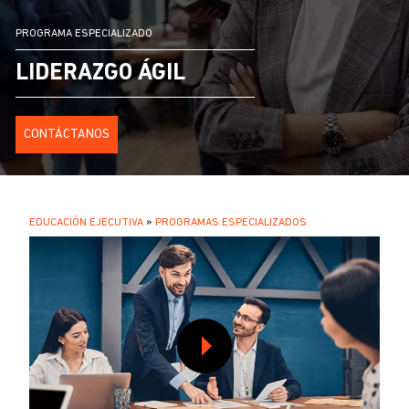
PROGRAMA ESPECIALIZADO
LIDERAZGO ÁGIL
CONTÁCTANOS
SOBRESCRIBIR
EDUCACIÓN EJECUTIVA
PROGRAMAS ESPECIALIZADOS
.
ENLACES
DE
AYUDA
A
LA
NAVEGACIÓN