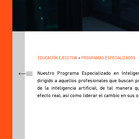
EDUCACIÓN EJECUTIVA
PROGRAMAS ESPECIALIZADOS
SOBRESCRIBIR
.
ENLACES
Nuestro Programa Especializado en Inteligen
TÍTULO
dirigido a aquellos profesionales que buscan
DE
¿POR
de la inteligencia artificial, de tal manera 
QUÉ
AYUDA
efecto real, así como liderar el cambio en sus 
LLEVAR
EL
A
PROGRAMA?
LA
¿QUÉ
LOGRARÉ
NAVEGACIÓN
CON