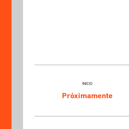
EL
PROGRAMA?
SOBRE
EL
PROGRAMA
PLAN
DE
ESTUDIOS
PROCESO
DE
ADMISIÓN
INICIO
DOCENTES
PRACTITIONERS
Próximamente
TESTIMONIO