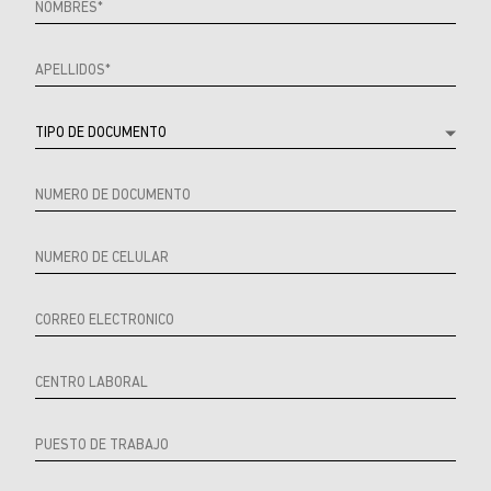
Referrer
URL
Source
URL
Referrer
Product
Producto