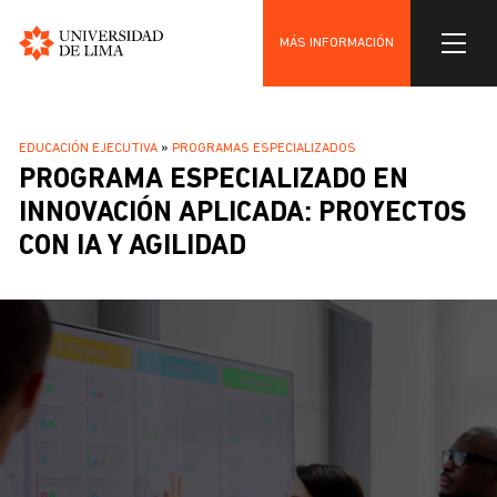
MÁS INFORMACIÓN
Universidad
Pasar
de
al
Lima
SOBRESCRIBIR
EDUCACIÓN EJECUTIVA
PROGRAMAS ESPECIALIZADOS
contenido
PROGRAMA ESPECIALIZADO EN
ENLACES
principal
DE
INNOVACIÓN APLICADA: PROYECTOS
AYUDA
CON IA Y AGILIDAD
A
LA
NAVEGACIÓN