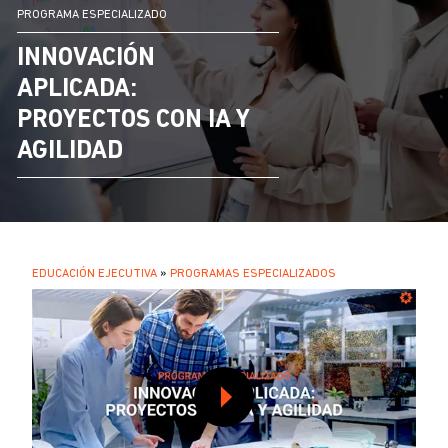
PROGRAMA ESPECIALIZADO
INNOVACIÓN
APLICADA:
PROYECTOS CON IA Y
AGILIDAD
SOBRESCRIBIR
EDUCACIÓN EJECUTIVA
PROGRAMAS ESPECIALIZADOS
.
ENLACES
DE
AYUDA
A
LA
NAVEGACIÓN