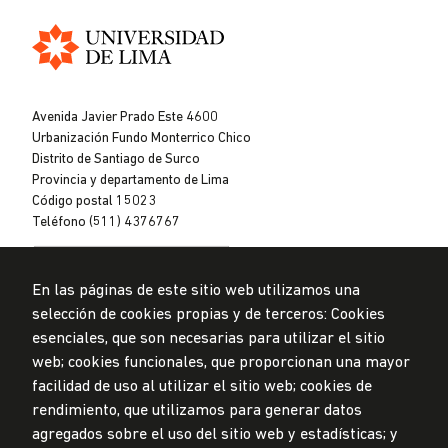
Universidad
de
Avenida Javier Prado Este 4600
Lima
Urbanización Fundo Monterrico Chico
Distrito de Santiago de Surco
Provincia y departamento de Lima
Código postal 15023
Teléfono (511) 4376767
En las páginas de este sitio web utilizamos una
selección de cookies propias y de terceros: Cookies
esenciales, que son necesarias para utilizar el sitio
web; cookies funcionales, que proporcionan una mayor
Privacidad de datos personales
facilidad de uso al utilizar el sitio web; cookies de
Mesa de partes
rendimiento, que utilizamos para generar datos
© Universidad de Lima, 2024
agregados sobre el uso del sitio web y estadísticas; y
Todos los derechos reservados