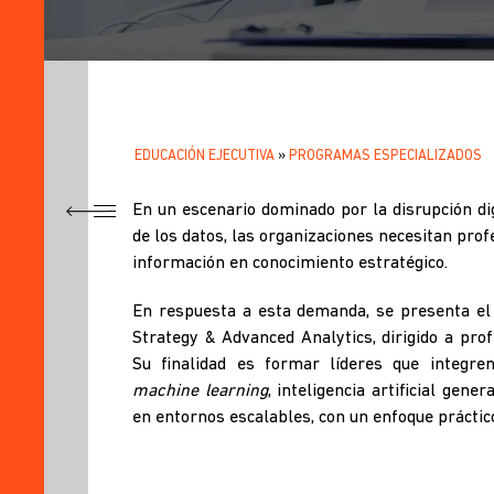
EDUCACIÓN EJECUTIVA
PROGRAMAS ESPECIALIZADOS
SOBRESCRIBIR
.
ENLACES
En un escenario dominado por la disrupción dig
TÍTULO
de los datos, las organizaciones necesitan pro
DE
¿POR
información en conocimiento estratégico.
QUÉ
AYUDA
LLEVAR
En respuesta a esta demanda, se presenta el
EL
A
Strategy & Advanced Analytics, dirigido a prof
PROGRAMA?
Su finalidad es formar líderes que integren 
LA
¿QUÉ
machine learning
, inteligencia artificial gen
LOGRARÉ
NAVEGACIÓN
en entornos escalables, con un enfoque práctico
EN
ESTE
PROGRAMA?