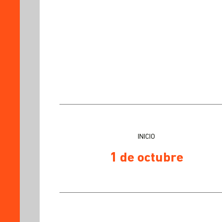
SOBRE
EL
PROGRAMA
PLAN
DE
ESTUDIOS
PROCESO
DE
ADMISIÓN
DOCENTES
PRACTITIONERS
INICIO
1 de octubre