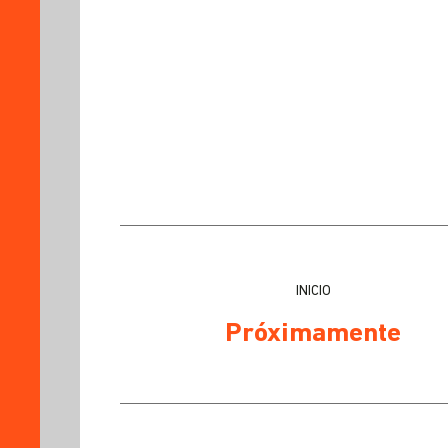
EL
PROGRAMA?
SOBRE
EL
PROGRAMA
PLAN
DE
ESTUDIOS
PROCESO
DE
ADMISIÓN
INICIO
DOCENTES
PRACTITIONERS
Próximamente
TESTIMONIOS