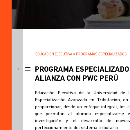
EDUCACIÓN EJECUTIVA
PROGRAMAS ESPECIALIZADOS
SOBRESCRIBIR
.
ENLACES
PROGRAMA ESPECIALIZADO 
TÍTULO
ALIANZA CON PWC PERÚ
DE
¿POR
QUÉ
AYUDA
Educación Ejecutiva de la Universidad de
LLEVAR
EL
Especialización Avanzada en Tributación, en
A
PROGRAMA?
proporcionar, desde un enfoque integral, los
LA
que permitan al alumno especializarse e
¿QUÉ
investigación y el desarrollo de nuevo
LOGRARÉ
NAVEGACIÓN
perfeccionamiento del sistema tributario.
CON