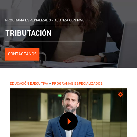
PROGRAMA ESPECIALIZADO - ALIANZA CON PWC
TRIBUTACIÓN
CONTÁCTANOS
SOBRESCRIBIR
EDUCACIÓN EJECUTIVA
PROGRAMAS ESPECIALIZADOS
.
ENLACES
DE
AYUDA
A
LA
NAVEGACIÓN