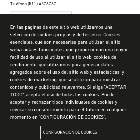
Teléfono (511) 4376767
En las páginas de este sitio web utilizamos una
selección de cookies propias y de terceros: Cookies
esenciales, que son necesarias para utilizar el sitio
web; cookies funcionales, que proporcionan una mayor
Privacidad de datos personales
Mesa de partes
facilidad de uso al utilizar el sitio web; cookies de
rendimiento, que utilizamos para generar datos
© Universidad de Lima, 2024
agregados sobre el uso del sitio web y estadísticas; y
Todos los derechos reservados
Diseñado por
Partners
cookies de marketing, que se utilizan para mostrar
contenidos y publicidad relevantes. Si elige "ACEPTAR
TODO", acepta el uso de todas las cookies. Puede
LA UNIVERSIDAD DE LIMA ES MIEMBRO DE
aceptar y rechazar tipos individuales de cookies y
revocar su consentimiento para el futuro en cualquier
momento en "CONFIGURACIÓN DE COOKIES".
CONFIGURACIÓN DE COOKIES
LA UNIVERSIDAD DE LIMA ESTÁ AFILIADA A