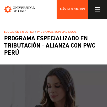
MÁS INFORMACIÓN
Universidad
Pasar
de
al
Lima
SOBRESCRIBIR
EDUCACIÓN EJECUTIVA
PROGRAMAS ESPECIALIZADOS
contenido
PROGRAMA ESPECIALIZADO EN
ENLACES
principal
DE
TRIBUTACIÓN - ALIANZA CON PWC
AYUDA
PERÚ
A
LA
NAVEGACIÓN