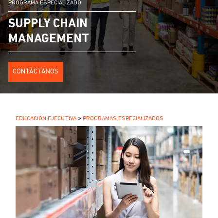
PROGRAMA ESPECIALIZADO
SUPPLY CHAIN
MANAGEMENT
CONTÁCTANOS
SOBRESCRIBIR
EDUCACIÓN EJECUTIVA
PROGRAMAS ESPECIALIZADOS
.
ENLACES
DE
AYUDA
A
LA
NAVEGACIÓN