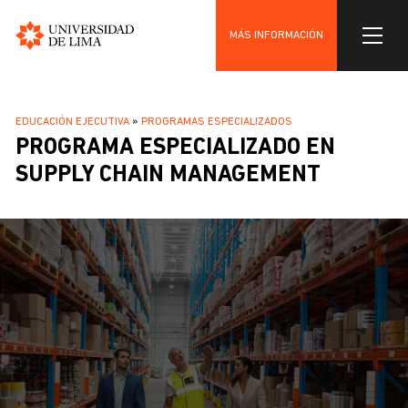
MÁS INFORMACIÓN
Universidad
Pasar
de
al
Lima
SOBRESCRIBIR
EDUCACIÓN EJECUTIVA
PROGRAMAS ESPECIALIZADOS
contenido
PROGRAMA ESPECIALIZADO EN
ENLACES
principal
DE
SUPPLY CHAIN MANAGEMENT
AYUDA
A
LA
NAVEGACIÓN