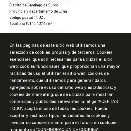
Distrito de Santiago de Surco
Provincia y departamento de Lima
Código postal 15023
Teléfono (511) 4376767
En las páginas de este sitio web utilizamos una
selección de cookies propias y de terceros: Cookies
esenciales, que son necesarias para utilizar el sitio
web; cookies funcionales, que proporcionan una mayor
Privacidad de datos personales
Mesa de partes
facilidad de uso al utilizar el sitio web; cookies de
rendimiento, que utilizamos para generar datos
© Universidad de Lima, 2024
agregados sobre el uso del sitio web y estadísticas; y
Todos los derechos reservados
Diseñado por
Partners
cookies de marketing, que se utilizan para mostrar
contenidos y publicidad relevantes. Si elige "ACEPTAR
TODO", acepta el uso de todas las cookies. Puede
LA UNIVERSIDAD DE LIMA ES MIEMBRO DE
aceptar y rechazar tipos individuales de cookies y
revocar su consentimiento para el futuro en cualquier
momento en "CONFIGURACIÓN DE COOKIES".