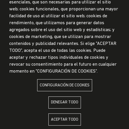
esenciales, que son necesarias para utilizar el sitio
web; cookies funcionales, que proporcionan una mayor
Privacidad de datos personales
facilidad de uso al utilizar el sitio web; cookies de
Mesa de partes
rendimiento, que utilizamos para generar datos
© Universidad de Lima, 2024
agregados sobre el uso del sitio web y estadísticas; y
Todos los derechos reservados
cookies de marketing, que se utilizan para mostrar
Diseñado por
Partners
contenidos y publicidad relevantes. Si elige "ACEPTAR
TODO", acepta el uso de todas las cookies. Puede
LA UNIVERSIDAD DE LIMA ES MIEMBRO DE
aceptar y rechazar tipos individuales de cookies y
revocar su consentimiento para el futuro en cualquier
momento en "CONFIGURACIÓN DE COOKIES".
CONFIGURACIÓN DE COOKIES
LA UNIVERSIDAD DE LIMA ESTÁ AFILIADA A
DENEGAR TODO
ACEPTAR TODO