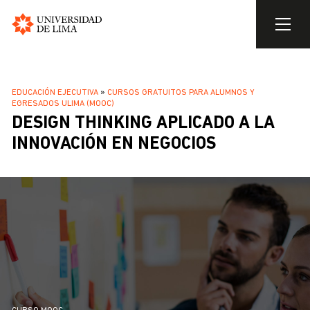
Universidad
de
Pasar
Lima
al
SOBRESCRIBIR
EDUCACIÓN EJECUTIVA
CURSOS GRATUITOS PARA ALUMNOS Y
contenido
EGRESADOS ULIMA (MOOC)
ENLACES
principal
DESIGN THINKING APLICADO A LA
DE
INNOVACIÓN EN NEGOCIOS
AYUDA
A
LA
NAVEGACIÓN